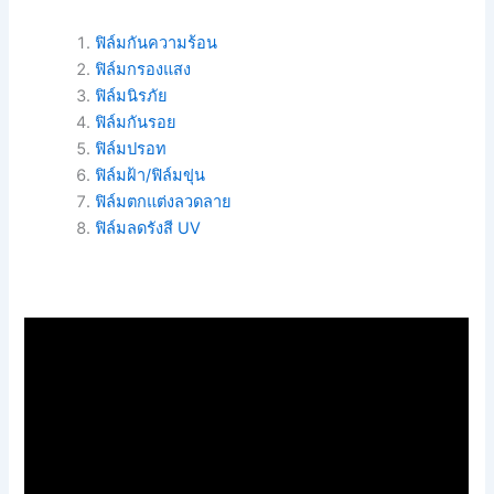
ฟิล์มกันความร้อน
ฟิล์มกรองแสง
ฟิล์มนิรภัย
ฟิล์มกันรอย
ฟิล์มปรอท
ฟิล์มฝ้า/ฟิล์มขุ่น
ฟิล์มตกแต่งลวดลาย
ฟิล์มลดรังสี UV