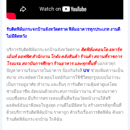
รับติดฟิล์มกระจกบ้านจังหวัดตราด ฟิล์มอาคารทุกประเภท งานดี
ไม่มีผิดหวัง
บริการรับติดฟิล์มกระจกบ้านจังหวัดตราด
ติดฟิล์มคอนโด อพาร์ท
เม้นท์ ออฟฟิศ สำนักงาน โกดัง คลังสินค้า ร้านค้า สถานที่ราชการ
โรงแรม สถาบันการศึกษา ร้านอาหาร และทุกพื้นที่
บอกลาทุก
ปัญหาความร้อนภายในอาคาร ป้องกันรังสี
UV
ช่วยเพิ่มความเย็น
สบาย ประหยัดค่าไฟ ตอบโจทย์กับการใช้ชีวิตทุกรูปแบบไม่ว่าจะ
เป็นการอยู่อาศัย ทำงาน และอื่นๆ การันตีความคุ้มค่าดูแลโดย
ช่างมืออาชีพ อัดแน่นด้วยประสบการณ์ยาวนาน คำนวณราคา
แบบซื่อตรง มีบริการตรวจสอบพื้นที่พร้อมวัดหน้างานให้ฟรี
ผลลัพธ์อันน่าพึงพอใจสูงสุด งานดีไม่มีผิดหวัง สร้างสรรค์ทุกพื้นที่
ด้วยบริการรับติดฟิล์มบ้าน ราคาถูก ตัวจริงเรื่องการติดฟิล์ม ค้นหา
ร้านติดฟิล์มกระจกบ้าน ใกล้ฉัน