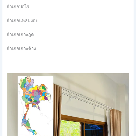
อำเภอบ่อไร่
อำเภอแหลมงอบ
อำเภอเกาะกูด
อำเภอเกาะช้าง