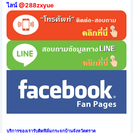
ไลน์
@288zxyue
บริการของเรารับติดฟิล์มกระจกบ้านจังหวัดตราด