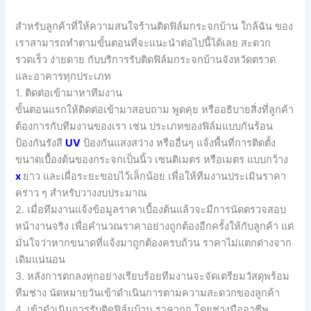
สำหรับลูกค้าที่ให้ความสนใจร้านติดฟิล์มกระจกบ้าน ใกล้ฉัน ของ
เราสามารถทำตามขั้นตอนที่จะแนะนำต่อไปนี้ได้เลย สะดวก
รวดเร็ว ง่ายดาย กับบริการรับติดฟิล์มกระจกบ้านจังหวัดตราด
และอาคารทุกประเภท
1. ติดต่อเข้ามาหาทีมงาน
ขั้นตอนแรกให้ติดต่อเข้ามาสอบถาม พูดคุย หรืออธิบายสิ่งที่ลูกค้า
ต้องการกับทีมงานของเรา เช่น ประเภทของฟิล์มแบบกันร้อน
ป้องกันรังสี
UV
ป้องกันแสงสว่าง หรืออื่นๆ แจ้งพื้นที่การติดตั้ง
ขนาดเบื้องต้นของกระจกเป็นนิ้ว เซนติเมตร หรือเมตร แบบกว้าง
x
ยาว และเผื่อระยะขอบไว้เล็กน้อย เพื่อให้ทีมงานประเมินราคา
คร่าว ๆ สำหรับวางงบประมาณ
2. เมื่อทีมงานแจ้งข้อมูลราคาเบื้องต้นแล้วจะมีการนัดตรวจสอบ
หน้างานจริง เพื่อคำนวณราคาอย่างถูกต้องอีกครั้งให้กับลูกค้า แต่
มั่นใจว่าหากขนาดที่แจ้งมาถูกต้องครบถ้วน ราคาไม่แตกต่างจาก
เดิมแน่นอน
3. หลังการตกลงทุกอย่างเรียบร้อยทีมงานจะจัดเตรียมวัสดุพร้อม
ทีมช่าง นัดหมายวันเข้าดำเนินการตามความสะดวกของลูกค้า
4. เข้าดำเนินการรับติดฟิล์มบ้าน ราคาถูก โดยช่างมืออาชีพ