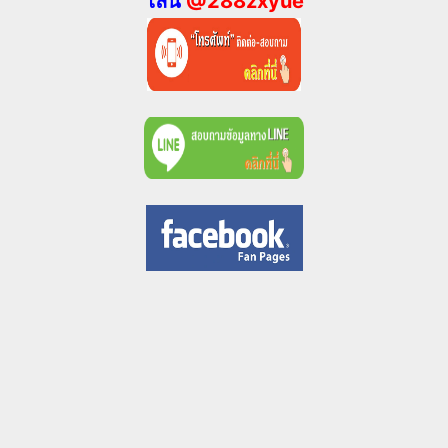
ไลน์
@288zxyue