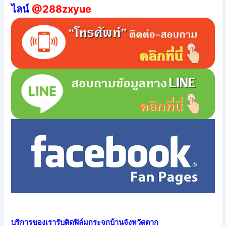
ไลน์
@288zxyue
บริการของเรารับติดฟิล์มกระจกบ้านจังหวัดตาก