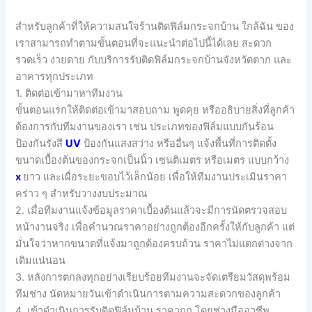
สำหรับลูกค้าที่ให้ความสนใจร้านติดฟิล์มกระจกบ้าน ใกล้ฉัน ของ
เราสามารถทำตามขั้นตอนที่จะแนะนำต่อไปนี้ได้เลย สะดวก
รวดเร็ว ง่ายดาย กับบริการรับติดฟิล์มกระจกบ้านจังหวัดตาก และ
อาคารทุกประเภท
1. ติดต่อเข้ามาหาทีมงาน
ขั้นตอนแรกให้ติดต่อเข้ามาสอบถาม พูดคุย หรืออธิบายสิ่งที่ลูกค้า
ต้องการกับทีมงานของเรา เช่น ประเภทของฟิล์มแบบกันร้อน
ป้องกันรังสี
UV
ป้องกันแสงสว่าง หรืออื่นๆ แจ้งพื้นที่การติดตั้ง
ขนาดเบื้องต้นของกระจกเป็นนิ้ว เซนติเมตร หรือเมตร แบบกว้าง
x
ยาว และเผื่อระยะขอบไว้เล็กน้อย เพื่อให้ทีมงานประเมินราคา
คร่าว ๆ สำหรับวางงบประมาณ
2. เมื่อทีมงานแจ้งข้อมูลราคาเบื้องต้นแล้วจะมีการนัดตรวจสอบ
หน้างานจริง เพื่อคำนวณราคาอย่างถูกต้องอีกครั้งให้กับลูกค้า แต่
มั่นใจว่าหากขนาดที่แจ้งมาถูกต้องครบถ้วน ราคาไม่แตกต่างจาก
เดิมแน่นอน
3. หลังการตกลงทุกอย่างเรียบร้อยทีมงานจะจัดเตรียมวัสดุพร้อม
ทีมช่าง นัดหมายวันเข้าดำเนินการตามความสะดวกของลูกค้า
4. เข้าดำเนินการรับติดฟิล์มบ้าน ราคาถูก โดยช่างมืออาชีพ