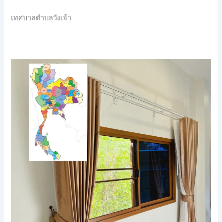
เทศบาลตำบลวังเจ้า