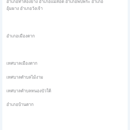
อำเภอท่าสองยาง อำเภอแม่สอด อำเภอพบพระ อำเภอ
อุ้มผาง อำเภอวังเจ้า
อำเภอเมืองตาก
เทศบาลเมืองตาก
เทศบาลตำบลไม้งาม
เทศบาลตำบลหนองบัวใต้
อำเภอบ้านตาก