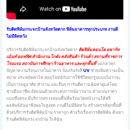
รับติดฟิล์มกระจกบ้านจังหวัดตาก ฟิล์มอาคารทุกประเภท งานดี
ไม่มีผิดหวัง
บริการรับติดฟิล์มกระจกบ้านจังหวัดตาก
ติดฟิล์มคอนโด อพาร์ท
เม้นท์ ออฟฟิศ สำนักงาน โกดัง คลังสินค้า ร้านค้า สถานที่ราชการ
โรงแรม สถาบันการศึกษา ร้านอาหาร และทุกพื้นที่
บอกลาทุก
ปัญหาความร้อนภายในอาคาร ป้องกันรังสี
UV
ช่วยเพิ่มความเย็น
สบาย ประหยัดค่าไฟ ตอบโจทย์กับการใช้ชีวิตทุกรูปแบบไม่ว่าจะ
เป็นการอยู่อาศัย ทำงาน และอื่นๆ การันตีความคุ้มค่าดูแลโดย
ช่างมืออาชีพ อัดแน่นด้วยประสบการณ์ยาวนาน คำนวณราคา
แบบซื่อตรง มีบริการตรวจสอบพื้นที่พร้อมวัดหน้างานให้ฟรี
ผลลัพธ์อันน่าพึงพอใจสูงสุด งานดีไม่มีผิดหวัง สร้างสรรค์ทุกพื้นที่
ด้วยบริการรับติดฟิล์มบ้าน ราคาถูก ตัวจริงเรื่องการติดฟิล์ม ค้นหา
ร้านติดฟิล์มกระจกบ้าน ใกล้ฉัน