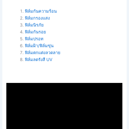
ฟิล์มกันความร้อน
ฟิล์มกรองแสง
ฟิล์มนิรภัย
ฟิล์มกันรอย
ฟิล์มปรอท
ฟิล์มฝ้า/ฟิล์มขุ่น
ฟิล์มตกแต่งลวดลาย
ฟิล์มลดรังสี UV