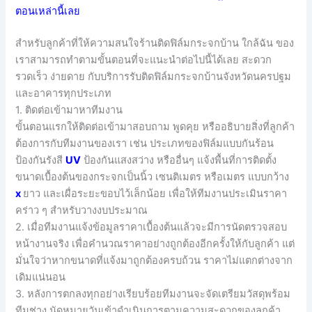
ตอนเหล่านี้เลย
สำหรับลูกค้าที่ให้ความสนใจร้านติดฟิล์มกระจกบ้าน ใกล้ฉัน ของ
เราสามารถทำตามขั้นตอนที่จะแนะนำต่อไปนี้ได้เลย สะดวก
รวดเร็ว ง่ายดาย กับบริการรับติดฟิล์มกระจกบ้านจังหวัดนครปฐม
และอาคารทุกประเภท
1. ติดต่อเข้ามาหาทีมงาน
ขั้นตอนแรกให้ติดต่อเข้ามาสอบถาม พูดคุย หรืออธิบายสิ่งที่ลูกค้า
ต้องการกับทีมงานของเรา เช่น ประเภทของฟิล์มแบบกันร้อน
ป้องกันรังสี
UV
ป้องกันแสงสว่าง หรืออื่นๆ แจ้งพื้นที่การติดตั้ง
ขนาดเบื้องต้นของกระจกเป็นนิ้ว เซนติเมตร หรือเมตร แบบกว้าง
x
ยาว และเผื่อระยะขอบไว้เล็กน้อย เพื่อให้ทีมงานประเมินราคา
คร่าว ๆ สำหรับวางงบประมาณ
2. เมื่อทีมงานแจ้งข้อมูลราคาเบื้องต้นแล้วจะมีการนัดตรวจสอบ
หน้างานจริง เพื่อคำนวณราคาอย่างถูกต้องอีกครั้งให้กับลูกค้า แต่
มั่นใจว่าหากขนาดที่แจ้งมาถูกต้องครบถ้วน ราคาไม่แตกต่างจาก
เดิมแน่นอน
3. หลังการตกลงทุกอย่างเรียบร้อยทีมงานจะจัดเตรียมวัสดุพร้อม
ทีมช่าง นัดหมายวันเข้าดำเนินการตามความสะดวกของลูกค้า