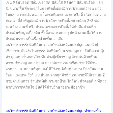
เช่น ฟิล์มปรอท ฟิล์มเซรามิค ฟิล์มใส ฟิล์มดำ ฟิล์มกันร้อน ฯลฯ
3. ขนาดพื้นที่กระจกในการติดตั้งต้องมีการวัดแบบกว้าง x ยาว
โดยสามารถแจ้งหน่วยเป็นเซนติเมตร เมตร หรือนิ้ว ได้ตามความ
สะดวก ที่สำคัญต้องมีการวัดเผื่อขอบติดตั้งอย่างน้อย 2-3 ซม.
4. แจ้งสถานที่ หรือประเภทของการติดตั้งให้กับทีมช่างเพื่อ
ประเมินข้อมูลเบื้องต้น ทั้งนี้สามารถถ่ายรูปหน้างานเพื่อให้การ
ประเมินราคาเป็นเรื่องง่ายขึ้นกว่าเดิม
สนใจบริการรับติดฟิล์มกระจกบ้านจังหวัดนครปฐม แนะนำผู้
เชี่ยวชาญตัวจริงในการรับติดฟิล์มบ้าน ราคาถูก การันตีความคุ้ม
ค่า ดูแลทุกขั้นตอนโดยทีมช่างผู้เชี่ยวชาญ อัดแน่นด้วยทักษะ
ความชำนาญ และประสบการณ์ยาวนาน พร้อมช่วยให้บ้าน
อาคาร และสถานที่ทุกแห่งได้ใช้งานฟิล์มคุณภาพ ป้องกันความ
ร้อน แสงแดด รังสี UV ยืนยันจากลูกค้าจำนวนมากที่ให้เราเป็นผู้
ช่วยดำเนินการ ร้านติดฟิล์มกระจกบ้าน ใกล้ฉัน คำตอบดี ๆ ที่ควร
ค่ากับการตัดสินใจ ยินดีให้คำปรึกษาอย่างมืออาชีพ
สนใจบริการรับติดฟิล์มกระจกบ้านจังหวัดนครปฐม ทำตามขั้น