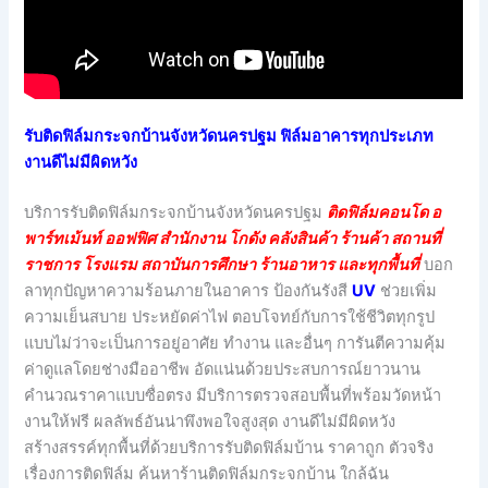
รับติดฟิล์มกระจกบ้านจังหวัดนครปฐม ฟิล์มอาคารทุกประเภท
งานดีไม่มีผิดหวัง
บริการรับติดฟิล์มกระจกบ้านจังหวัดนครปฐม
ติดฟิล์มคอนโด อ
พาร์ทเม้นท์ ออฟฟิศ สำนักงาน โกดัง คลังสินค้า ร้านค้า สถานที่
ราชการ โรงแรม สถาบันการศึกษา ร้านอาหาร และทุกพื้นที่
บอก
ลาทุกปัญหาความร้อนภายในอาคาร ป้องกันรังสี
UV
ช่วยเพิ่ม
ความเย็นสบาย ประหยัดค่าไฟ ตอบโจทย์กับการใช้ชีวิตทุกรูป
แบบไม่ว่าจะเป็นการอยู่อาศัย ทำงาน และอื่นๆ การันตีความคุ้ม
ค่าดูแลโดยช่างมืออาชีพ อัดแน่นด้วยประสบการณ์ยาวนาน
คำนวณราคาแบบซื่อตรง มีบริการตรวจสอบพื้นที่พร้อมวัดหน้า
งานให้ฟรี ผลลัพธ์อันน่าพึงพอใจสูงสุด งานดีไม่มีผิดหวัง
สร้างสรรค์ทุกพื้นที่ด้วยบริการรับติดฟิล์มบ้าน ราคาถูก ตัวจริง
เรื่องการติดฟิล์ม ค้นหาร้านติดฟิล์มกระจกบ้าน ใกล้ฉัน