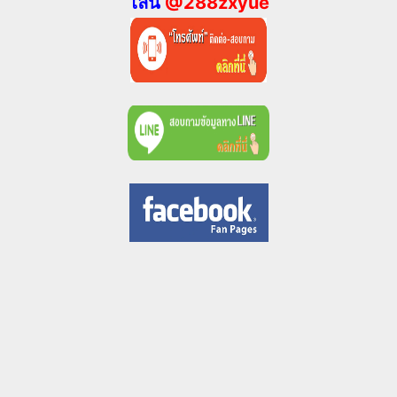
ไลน์
@288zxyue