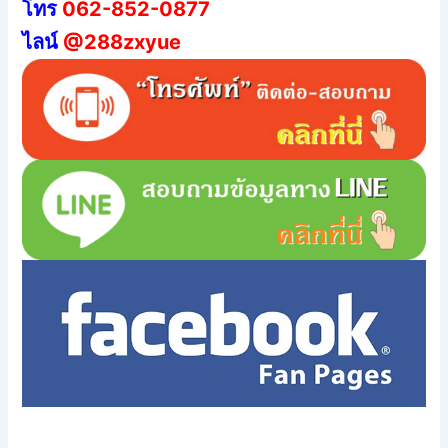
โทร
062-852-0877
ไลน์
@288zxyue