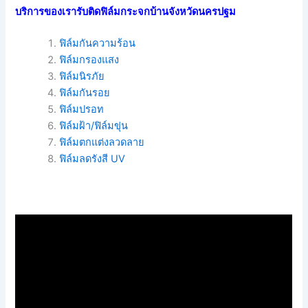
บริการของเรารับติดฟิล์มกระจกบ้านจังหวัดนครปฐม
ฟิล์มกันความร้อน
ฟิล์มกรองแสง
ฟิล์มนิรภัย
ฟิล์มกันรอย
ฟิล์มปรอท
ฟิล์มฝ้า/ฟิล์มขุ่น
ฟิล์มตกแต่งลวดลาย
ฟิล์มลดรังสี UV