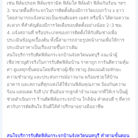
เช่น ฟิล์มปรอท ฟิล์มเซรามิค ฟิล์มใส ฟิล์มดำ ฟิล์มกันร้อน ฯลฯ
3. ขนาดพื้นที่กระจกในการติดตั้งต้องมีการวัดแบบกว้าง x ยาว
โดยสามารถแจ้งหน่วยเป็นเซนติเมตร เมตร หรือนิ้ว ได้ตามความ
สะดวก ที่สำคัญต้องมีการวัดเผื่อขอบติดตั้งอย่างน้อย 2-3 ซม.
4. แจ้งสถานที่ หรือประเภทของการติดตั้งให้กับทีมช่างเพื่อ
ประเมินข้อมูลเบื้องต้น ทั้งนี้สามารถถ่ายรูปหน้างานเพื่อให้การ
ประเมินราคาเป็นเรื่องง่ายขึ้นกว่าเดิม
สนใจบริการรับติดฟิล์มกระจกบ้านจังหวัดนนทบุรี แนะนำผู้
เชี่ยวชาญตัวจริงในการรับติดฟิล์มบ้าน ราคาถูก การันตีความคุ้ม
ค่า ดูแลทุกขั้นตอนโดยทีมช่างผู้เชี่ยวชาญ อัดแน่นด้วยทักษะ
ความชำนาญ และประสบการณ์ยาวนาน พร้อมช่วยให้บ้าน
อาคาร และสถานที่ทุกแห่งได้ใช้งานฟิล์มคุณภาพ ป้องกันความ
ร้อน แสงแดด รังสี UV ยืนยันจากลูกค้าจำนวนมากที่ให้เราเป็นผู้
ช่วยดำเนินการ ร้านติดฟิล์มกระจกบ้าน ใกล้ฉัน คำตอบดี ๆ ที่ควร
ค่ากับการตัดสินใจ ยินดีให้คำปรึกษาอย่างมืออาชีพ
สนใจบริการรับติดฟิล์มกระจกบ้านจังหวัดนนทบุรี ทำตามขั้นตอน