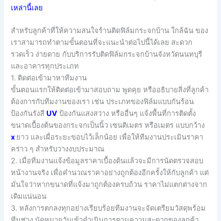
เหล่านี้เลย
สำหรับลูกค้าที่ให้ความสนใจร้านติดฟิล์มกระจกบ้าน ใกล้ฉัน ของ
เราสามารถทำตามขั้นตอนที่จะแนะนำต่อไปนี้ได้เลย สะดวก
รวดเร็ว ง่ายดาย กับบริการรับติดฟิล์มกระจกบ้านจังหวัดนนทบุรี
และอาคารทุกประเภท
1. ติดต่อเข้ามาหาทีมงาน
ขั้นตอนแรกให้ติดต่อเข้ามาสอบถาม พูดคุย หรืออธิบายสิ่งที่ลูกค้า
ต้องการกับทีมงานของเรา เช่น ประเภทของฟิล์มแบบกันร้อน
ป้องกันรังสี
UV
ป้องกันแสงสว่าง หรืออื่นๆ แจ้งพื้นที่การติดตั้ง
ขนาดเบื้องต้นของกระจกเป็นนิ้ว เซนติเมตร หรือเมตร แบบกว้าง
x
ยาว และเผื่อระยะขอบไว้เล็กน้อย เพื่อให้ทีมงานประเมินราคา
คร่าว ๆ สำหรับวางงบประมาณ
2. เมื่อทีมงานแจ้งข้อมูลราคาเบื้องต้นแล้วจะมีการนัดตรวจสอบ
หน้างานจริง เพื่อคำนวณราคาอย่างถูกต้องอีกครั้งให้กับลูกค้า แต่
มั่นใจว่าหากขนาดที่แจ้งมาถูกต้องครบถ้วน ราคาไม่แตกต่างจาก
เดิมแน่นอน
3. หลังการตกลงทุกอย่างเรียบร้อยทีมงานจะจัดเตรียมวัสดุพร้อม
ทีมช่าง นัดหมายวันเข้าดำเนินการตามความสะดวกของลูกค้า