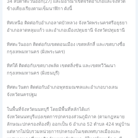
34 ลิปดาตะวันออก[27] และมีอาณาเขตจรดอำเภอและจังหวัด
ข้างเคียงเรียงตามเข็มนาฬิกา ดังนี้
ทิศเหนือ ติดต่อกับอำเภอลาดบัวหลวง จังหวัดพระนครศรีอยุธยา
อำเภอลาดหลุมแก้ว และอำเภอเมืองปทุมธานี จังหวัดปทุมธานี
ทิศตะวันออก ติดต่อกับเขตดอนเมือง เขตหลักสี่ และเขตบางซื่อ
กรุงเทพมหานคร (ฝั่งพระนคร)
ทิศใต้ ติดต่อกับเขตบางพลัด เขตตลิ่งชัน และเขตทวีวัฒนา
กรุงเทพมหานคร (ฝั่งธนบุรี)
ทิศตะวันตก ติดต่อกับอำเภอพุทธมณฑลและอำเภอบางเลน
จังหวัดนครปฐม
ในพื้นที่จังหวัดนนทบุรี โดยมีพื้นที่หลักได้แก่
จังหวัดนนทบุรีแบ่งเขตการปกครองส่วนภูมิภาค (ตามกฎหมาย
ลักษณะปกครองท้องที่) ออกเป็น 6 อำเภอ 52 ตำบล 424 หมู่บ้าน
แต่หากไม่นับรวมหน่วยการปกครองในเขตเทศบาลเมืองและ