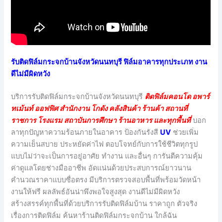
รับติดฟิล์มกระจกบ้านจังหวัดนนทบุรี ฟิล์มอาคารทุกประเภท งาน
ดีไม่มีผิดหวัง
บริการรับติดฟิล์มกระจกบ้านจังหวัดนนทบุรี
ติดฟิล์มคอนโด อพาร์
ทเม้นท์ ออฟฟิศ สำนักงาน โกดัง คลังสินค้า ร้านค้า สถานที่
ราชการ โรงแรม สถาบันการศึกษา ร้านอาหาร และทุกพื้นที่
บอก
ลาทุกปัญหาความร้อนภายในอาคาร ป้องกันรังสี
UV
ช่วยเพิ่ม
ความเย็นสบาย ประหยัดค่าไฟ ตอบโจทย์กับการใช้ชีวิตทุกรูป
แบบไม่ว่าจะเป็นการอยู่อาศัย ทำงาน และอื่นๆ การันตีความคุ้ม
ค่าดูแลโดยช่างมืออาชีพ อัดแน่นด้วยประสบการณ์ยาวนาน
คำนวณราคาแบบซื่อตรง มีบริการตรวจสอบพื้นที่พร้อมวัดหน้า
งานให้ฟรี ผลลัพธ์อันน่าพึงพอใจสูงสุด งานดีไม่มีผิดหวัง
สร้างสรรค์ทุกพื้นที่ด้วยบริการรับติดฟิล์มบ้าน ราคาถูก ตัวจริง
เรื่องการติดฟิล์ม ค้นหาร้านติดฟิล์มกระจกบ้าน ใกล้ฉัน