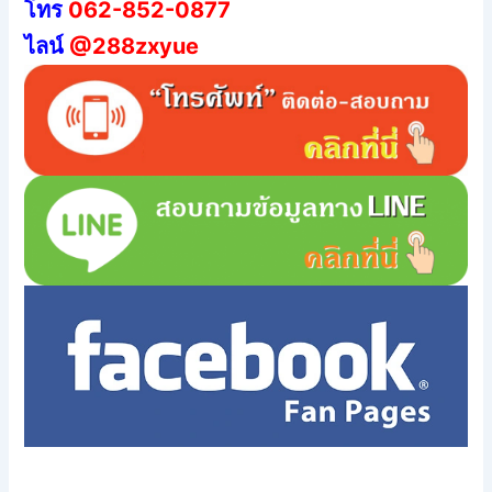
โทร
062-852-0877
ไลน์
@288zxyue