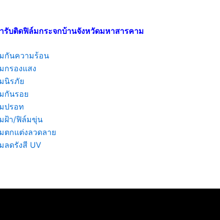
ารับติดฟิล์มกระจกบ้านจังหวัดมหาสารคาม
ล์มกันความร้อน
ล์มกรองแสง
์มนิรภัย
์มกันรอย
ล์มปรอท
์มฝ้า/ฟิล์มขุ่น
ล์มตกแต่งลวดลาย
์มลดรังสี UV