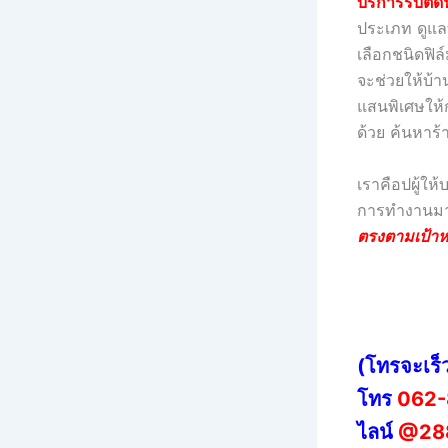
บริการรับติ
ประเภท ดูแล
เลือกชนิดฟิล์
จะช่วยให้บ้า
แสนพิเศษให้ก
ด้วย ค้นหาร้
เราคือปผู้ให
การทำงานมาก
ตรงตามเป้าห
(โทรจะเร็
โทร
062-
ไลน์
@28