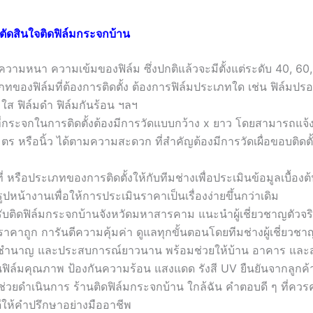
นตัดสินใจติดฟิล์มกระจกบ้าน
บความหนา ความเข้มของฟิล์ม ซึ่งปกติแล้วจะมีตั้งแต่ระดับ 40, 60
ภทของฟิล์มที่ต้องการติดตั้ง ต้องการฟิล์มประเภทใด เช่น ฟิล์มปรอ
มใส ฟิล์มดำ ฟิล์มกันร้อน ฯลฯ
ที่กระจกในการติดตั้งต้องมีการวัดแบบกว้าง x ยาว โดยสามารถแจ้ง
ตร หรือนิ้ว ได้ตามความสะดวก ที่สำคัญต้องมีการวัดเผื่อขอบติดตั
่ หรือประเภทของการติดตั้งให้กับทีมช่างเพื่อประเมินข้อมูลเบื้องต้น 
ปหน้างานเพื่อให้การประเมินราคาเป็นเรื่องง่ายขึ้นกว่าเดิม
ับติดฟิล์มกระจกบ้านจังหวัดมหาสารคาม แนะนำผู้เชี่ยวชาญตัวจร
 ราคาถูก การันตีความคุ้มค่า ดูแลทุกขั้นตอนโดยทีมช่างผู้เชี่ยวชา
ชำนาญ และประสบการณ์ยาวนาน พร้อมช่วยให้บ้าน อาคาร และสถ
านฟิล์มคุณภาพ ป้องกันความร้อน แสงแดด รังสี UV ยืนยันจากลูก
นผู้ช่วยดำเนินการ ร้านติดฟิล์มกระจกบ้าน ใกล้ฉัน คำตอบดี ๆ ที่ควร
ดีให้คำปรึกษาอย่างมืออาชีพ