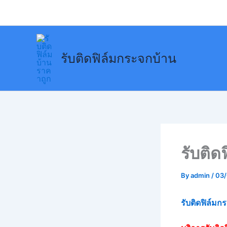
Skip
to
content
รับติดฟิล์มกระจกบ้าน
รับติ
By
admin
/
03
รับติดฟิล์ม