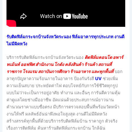
รับติดฟิล์มกระจกบ้านจังหวัดระนอง ฟิล์มอาคารทุกประเภท งานดี
ไม่มีผิดหวัง
บริการรับติดฟิล์มกระจกบ้านจังหวัดระนอง
ติดฟิล์มคอนโด อพาร์
ทเม้นท์ ออฟฟิศ สำนักงาน โกดัง คลังสินค้า ร้านค้า สถานที่
ราชการ โรงแรม สถาบันการศึกษา ร้านอาหาร และทุกพื้นที่
บอก
ลาทุกปัญหาความร้อนภายในอาคาร ป้องกันรังสี
UV
ช่วยเพิ่ม
ความเย็นสบาย ประหยัดค่าไฟ ตอบโจทย์กับการใช้ชีวิตทุกรูป
แบบไม่ว่าจะเป็นการอยู่อาศัย ทำงาน และอื่นๆ การันตีความคุ้ม
ค่าดูแลโดยช่างมืออาชีพ อัดแน่นด้วยประสบการณ์ยาวนาน
คำนวณราคาแบบซื่อตรง มีบริการตรวจสอบพื้นที่พร้อมวัดหน้า
งานให้ฟรี ผลลัพธ์อันน่าพึงพอใจสูงสุด งานดีไม่มีผิดหวัง
สร้างสรรค์ทุกพื้นที่ด้วยบริการรับติดฟิล์มบ้าน ราคาถูก ตัวจริง
เรื่องการติดฟิล์ม ค้นหาร้านติดฟิล์มกระจกบ้าน ใกล้ฉัน