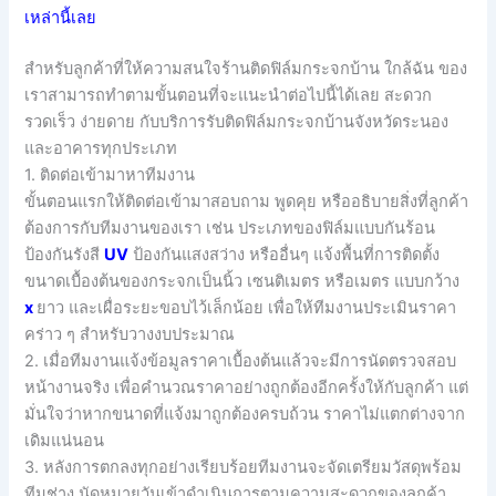
เหล่านี้เลย
สำหรับลูกค้าที่ให้ความสนใจร้านติดฟิล์มกระจกบ้าน ใกล้ฉัน ของ
เราสามารถทำตามขั้นตอนที่จะแนะนำต่อไปนี้ได้เลย สะดวก
รวดเร็ว ง่ายดาย กับบริการรับติดฟิล์มกระจกบ้านจังหวัดระนอง
และอาคารทุกประเภท
1. ติดต่อเข้ามาหาทีมงาน
ขั้นตอนแรกให้ติดต่อเข้ามาสอบถาม พูดคุย หรืออธิบายสิ่งที่ลูกค้า
ต้องการกับทีมงานของเรา เช่น ประเภทของฟิล์มแบบกันร้อน
ป้องกันรังสี
UV
ป้องกันแสงสว่าง หรืออื่นๆ แจ้งพื้นที่การติดตั้ง
ขนาดเบื้องต้นของกระจกเป็นนิ้ว เซนติเมตร หรือเมตร แบบกว้าง
x
ยาว และเผื่อระยะขอบไว้เล็กน้อย เพื่อให้ทีมงานประเมินราคา
คร่าว ๆ สำหรับวางงบประมาณ
2. เมื่อทีมงานแจ้งข้อมูลราคาเบื้องต้นแล้วจะมีการนัดตรวจสอบ
หน้างานจริง เพื่อคำนวณราคาอย่างถูกต้องอีกครั้งให้กับลูกค้า แต่
มั่นใจว่าหากขนาดที่แจ้งมาถูกต้องครบถ้วน ราคาไม่แตกต่างจาก
เดิมแน่นอน
3. หลังการตกลงทุกอย่างเรียบร้อยทีมงานจะจัดเตรียมวัสดุพร้อม
ทีมช่าง นัดหมายวันเข้าดำเนินการตามความสะดวกของลูกค้า