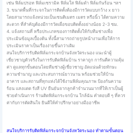
เช่น ฟิล์มปรอท ฟิล์มเซรามิค ฟิล์มใส ฟิล์มดำ ฟิล์มกันร้อน ฯลฯ
3. ขนาดพื้นที่กระจกในการติดตั้งต้องมีการวัดแบบกว้าง x ยาว
โดยสามารถแจ้งหน่วยเป็นเซนติเมตร เมตร หรือนิ้ว ได้ตามความ
สะดวก ที่สำคัญต้องมีการวัดเผื่อขอบติดตั้งอย่างน้อย 2-3 ซม.
4. แจ้งสถานที่ หรือประเภทของการติดตั้งให้กับทีมช่างเพื่อ
ประเมินข้อมูลเบื้องต้น ทั้งนี้สามารถถ่ายรูปหน้างานเพื่อให้การ
ประเมินราคาเป็นเรื่องง่ายขึ้นกว่าเดิม
สนใจบริการรับติดฟิล์มกระจกบ้านจังหวัดระนอง แนะนำผู้
เชี่ยวชาญตัวจริงในการรับติดฟิล์มบ้าน ราคาถูก การันตีความคุ้ม
ค่า ดูแลทุกขั้นตอนโดยทีมช่างผู้เชี่ยวชาญ อัดแน่นด้วยทักษะ
ความชำนาญ และประสบการณ์ยาวนาน พร้อมช่วยให้บ้าน
อาคาร และสถานที่ทุกแห่งได้ใช้งานฟิล์มคุณภาพ ป้องกันความ
ร้อน แสงแดด รังสี UV ยืนยันจากลูกค้าจำนวนมากที่ให้เราเป็นผู้
ช่วยดำเนินการ ร้านติดฟิล์มกระจกบ้าน ใกล้ฉัน คำตอบดี ๆ ที่ควร
ค่ากับการตัดสินใจ ยินดีให้คำปรึกษาอย่างมืออาชีพ
สนใจบริการรับติดฟิล์มกระจกบ้านจังหวัดระนอง ทำตามขั้นตอน