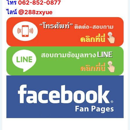
โทร
062-852-0877
ไลน์
@288zxyue