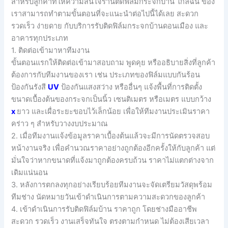
สำหรับลูกค้าที่ให้ความสนใจร้านติดฟิล์มกระจกบ้าน ใกล้ฉัน ของ
เราสามารถทำตามขั้นตอนที่จะแนะนำต่อไปนี้ได้เลย สะดวก
รวดเร็ว ง่ายดาย กับบริการรับติดฟิล์มกระจกบ้านดอนเมือง และ
อาคารทุกประเภท
1. ติดต่อเข้ามาหาทีมงาน
ขั้นตอนแรกให้ติดต่อเข้ามาสอบถาม พูดคุย หรืออธิบายสิ่งที่ลูกค้า
ต้องการกับทีมงานของเรา เช่น ประเภทของฟิล์มแบบกันร้อน
ป้องกันรังสี
UV
ป้องกันแสงสว่าง หรืออื่นๆ แจ้งพื้นที่การติดตั้ง
ขนาดเบื้องต้นของกระจกเป็นนิ้ว เซนติเมตร หรือเมตร แบบกว้าง
x
ยาว และเผื่อระยะขอบไว้เล็กน้อย เพื่อให้ทีมงานประเมินราคา
คร่าว ๆ สำหรับวางงบประมาณ
2. เมื่อทีมงานแจ้งข้อมูลราคาเบื้องต้นแล้วจะมีการนัดตรวจสอบ
หน้างานจริง เพื่อคำนวณราคาอย่างถูกต้องอีกครั้งให้กับลูกค้า แต่
มั่นใจว่าหากขนาดที่แจ้งมาถูกต้องครบถ้วน ราคาไม่แตกต่างจาก
เดิมแน่นอน
3. หลังการตกลงทุกอย่างเรียบร้อยทีมงานจะจัดเตรียมวัสดุพร้อม
ทีมช่าง นัดหมายวันเข้าดำเนินการตามความสะดวกของลูกค้า
4. เข้าดำเนินการรับติดฟิล์มบ้าน ราคาถูก โดยช่างมืออาชีพ
สะดวก รวดเร็ว งานเสร็จทันใจ ตรงตามกำหนด ไม่ต้องเสียเวลา