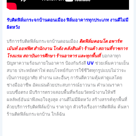
รับติดฟิล์มกระจกบ้านดอนเมือง ฟิล์มอาคารทุกประเภท งานดีไม่มี
ผิดหวัง
บริการรับติดฟิล์มกระจกบ้านดอนเมือง
ติดฟิล์มคอนโด อพาร์ท
เม้นท์ ออฟฟิศ สำนักงาน โกดัง คลังสินค้า ร้านค้า สถานที่ราชการ
โรงแรม สถาบันการศึกษา ร้านอาหาร และทุกพื้นที่
บอกลาทุก
ปัญหาความร้อนภายในอาคาร ป้องกันรังสี
UV
ช่วยเพิ่มความเย็น
สบาย ประหยัดค่าไฟ ตอบโจทย์กับการใช้ชีวิตทุกรูปแบบไม่ว่าจะ
เป็นการอยู่อาศัย ทำงาน และอื่นๆ การันตีความคุ้มค่าดูแลโดย
ช่างมืออาชีพ อัดแน่นด้วยประสบการณ์ยาวนาน คำนวณราคา
แบบซื่อตรง มีบริการตรวจสอบพื้นที่พร้อมวัดหน้างานให้ฟรี
ผลลัพธ์อันน่าพึงพอใจสูงสุด งานดีไม่มีผิดหวัง สร้างสรรค์ทุกพื้นที่
ด้วยบริการรับติดฟิล์มบ้าน ราคาถูก ตัวจริงเรื่องการติดฟิล์ม ค้นหา
ร้านติดฟิล์มกระจกบ้าน ใกล้ฉัน