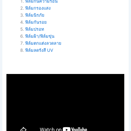
ฟิล์มกันความร้อน
ฟิล์มกรองแสง
ฟิล์มนิรภัย
ฟิล์มกันรอย
ฟิล์มปรอท
ฟิล์มฝ้า/ฟิล์มขุ่น
ฟิล์มตกแต่งลวดลาย
ฟิล์มลดรังสี UV