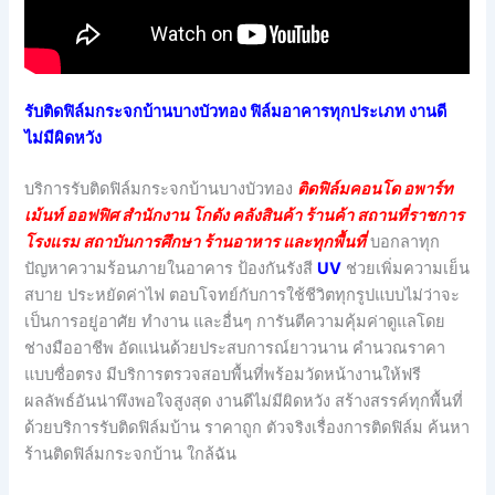
รับติดฟิล์มกระจกบ้านบางบัวทอง ฟิล์มอาคารทุกประเภท งานดี
ไม่มีผิดหวัง
บริการรับติดฟิล์มกระจกบ้านบางบัวทอง
ติดฟิล์มคอนโด อพาร์ท
เม้นท์ ออฟฟิศ สำนักงาน โกดัง คลังสินค้า ร้านค้า สถานที่ราชการ
โรงแรม สถาบันการศึกษา ร้านอาหาร และทุกพื้นที่
บอกลาทุก
ปัญหาความร้อนภายในอาคาร ป้องกันรังสี
UV
ช่วยเพิ่มความเย็น
สบาย ประหยัดค่าไฟ ตอบโจทย์กับการใช้ชีวิตทุกรูปแบบไม่ว่าจะ
เป็นการอยู่อาศัย ทำงาน และอื่นๆ การันตีความคุ้มค่าดูแลโดย
ช่างมืออาชีพ อัดแน่นด้วยประสบการณ์ยาวนาน คำนวณราคา
แบบซื่อตรง มีบริการตรวจสอบพื้นที่พร้อมวัดหน้างานให้ฟรี
ผลลัพธ์อันน่าพึงพอใจสูงสุด งานดีไม่มีผิดหวัง สร้างสรรค์ทุกพื้นที่
ด้วยบริการรับติดฟิล์มบ้าน ราคาถูก ตัวจริงเรื่องการติดฟิล์ม ค้นหา
ร้านติดฟิล์มกระจกบ้าน ใกล้ฉัน