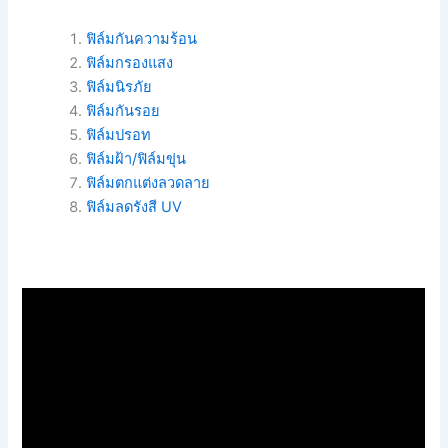
ฟิล์มกันความร้อน
ฟิล์มกรองแสง
ฟิล์มนิรภัย
ฟิล์มกันรอย
ฟิล์มปรอท
ฟิล์มฝ้า/ฟิล์มขุ่น
ฟิล์มตกแต่งลวดลาย
ฟิล์มลดรังสี UV