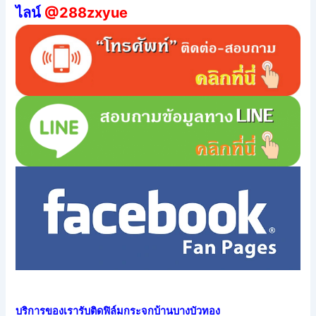
ไลน์
@288zxyue
บริการของเรารับติดฟิล์มกระจกบ้านบางบัวทอง