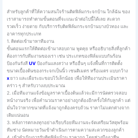
สำหรับลูกค้าที่ให้ความสนใจร้านติดฟิล์มกระจกบ้าน ใกล้ฉัน ของ
เราสามารถทำตามขั้นตอนที่จะแนะนำต่อไปนี้ได้เลย สะดวก
รวดเร็ว ง่ายดาย กับบริการรับติดฟิล์มกระจกบ้านบางบัวทอง และ
อาคารทุกประเภท
1. ติดต่อเข้ามาหาทีมงาน
ขั้นตอนแรกให้ติดต่อเข้ามาสอบถาม พูดคุย หรืออธิบายสิ่งที่ลูกค้า
ต้องการกับทีมงานของเรา เช่น ประเภทของฟิล์มแบบกันร้อน
ป้องกันรังสี
UV
ป้องกันแสงสว่าง หรืออื่นๆ แจ้งพื้นที่การติดตั้ง
ขนาดเบื้องต้นของกระจกเป็นนิ้ว เซนติเมตร หรือเมตร แบบกว้าง
x
ยาว และเผื่อระยะขอบไว้เล็กน้อย เพื่อให้ทีมงานประเมินราคา
คร่าว ๆ สำหรับวางงบประมาณ
2. เมื่อทีมงานแจ้งข้อมูลราคาเบื้องต้นแล้วจะมีการนัดตรวจสอบ
หน้างานจริง เพื่อคำนวณราคาอย่างถูกต้องอีกครั้งให้กับลูกค้า แต่
มั่นใจว่าหากขนาดที่แจ้งมาถูกต้องครบถ้วน ราคาไม่แตกต่างจาก
เดิมแน่นอน
3. หลังการตกลงทุกอย่างเรียบร้อยทีมงานจะจัดเตรียมวัสดุพร้อม
ทีมช่าง นัดหมายวันเข้าดำเนินการตามความสะดวกของลูกค้า
4. เข้าดำเนินการรับติดฟิล์มบ้าน ราคาถูก โดยช่างมืออาชีพ