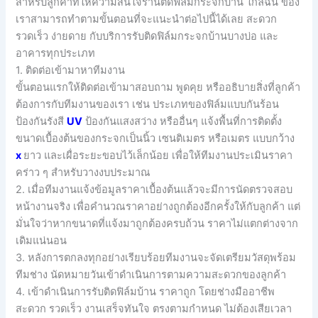
สำหรับลูกค้าที่ให้ความสนใจร้านติดฟิล์มกระจกบ้าน ใกล้ฉัน ของ
เราสามารถทำตามขั้นตอนที่จะแนะนำต่อไปนี้ได้เลย สะดวก
รวดเร็ว ง่ายดาย กับบริการรับติดฟิล์มกระจกบ้านบางบ่อ และ
อาคารทุกประเภท
1. ติดต่อเข้ามาหาทีมงาน
ขั้นตอนแรกให้ติดต่อเข้ามาสอบถาม พูดคุย หรืออธิบายสิ่งที่ลูกค้า
ต้องการกับทีมงานของเรา เช่น ประเภทของฟิล์มแบบกันร้อน
ป้องกันรังสี
UV
ป้องกันแสงสว่าง หรืออื่นๆ แจ้งพื้นที่การติดตั้ง
ขนาดเบื้องต้นของกระจกเป็นนิ้ว เซนติเมตร หรือเมตร แบบกว้าง
x
ยาว และเผื่อระยะขอบไว้เล็กน้อย เพื่อให้ทีมงานประเมินราคา
คร่าว ๆ สำหรับวางงบประมาณ
2. เมื่อทีมงานแจ้งข้อมูลราคาเบื้องต้นแล้วจะมีการนัดตรวจสอบ
หน้างานจริง เพื่อคำนวณราคาอย่างถูกต้องอีกครั้งให้กับลูกค้า แต่
มั่นใจว่าหากขนาดที่แจ้งมาถูกต้องครบถ้วน ราคาไม่แตกต่างจาก
เดิมแน่นอน
3. หลังการตกลงทุกอย่างเรียบร้อยทีมงานจะจัดเตรียมวัสดุพร้อม
ทีมช่าง นัดหมายวันเข้าดำเนินการตามความสะดวกของลูกค้า
4. เข้าดำเนินการรับติดฟิล์มบ้าน ราคาถูก โดยช่างมืออาชีพ
สะดวก รวดเร็ว งานเสร็จทันใจ ตรงตามกำหนด ไม่ต้องเสียเวลา