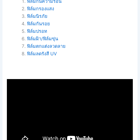
ฟิล์มกันความร้อน
ฟิล์มกรองแสง
ฟิล์มนิรภัย
ฟิล์มกันรอย
ฟิล์มปรอท
ฟิล์มฝ้า/ฟิล์มขุ่น
ฟิล์มตกแต่งลวดลาย
ฟิล์มลดรังสี UV