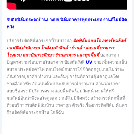
รับติดฟิล์มกระจกบ้านบางบ่อ ฟิล์มอาคารทุกประเภท งานดีไม่มีผิด
หวัง
บริการรับติดฟิล์มกระจกบ้านบางบ่อ
ติดฟิล์มคอนโด อพาร์ทเม้นท์
ออฟฟิศ สำนักงาน โกดัง คลังสินค้า ร้านค้า สถานที่ราชการ
โรงแรม สถาบันการศึกษา ร้านอาหาร และทุกพื้นที่
บอกลาทุก
ปัญหาความร้อนภายในอาคาร ป้องกันรังสี
UV
ช่วยเพิ่มความเย็น
สบาย ประหยัดค่าไฟ ตอบโจทย์กับการใช้ชีวิตทุกรูปแบบไม่ว่าจะ
เป็นการอยู่อาศัย ทำงาน และอื่นๆ การันตีความคุ้มค่าดูแลโดย
ช่างมืออาชีพ อัดแน่นด้วยประสบการณ์ยาวนาน คำนวณราคา
แบบซื่อตรง มีบริการตรวจสอบพื้นที่พร้อมวัดหน้างานให้ฟรี
ผลลัพธ์อันน่าพึงพอใจสูงสุด งานดีไม่มีผิดหวัง สร้างสรรค์ทุกพื้นที่
ด้วยบริการรับติดฟิล์มบ้าน ราคาถูก ตัวจริงเรื่องการติดฟิล์ม ค้นหา
ร้านติดฟิล์มกระจกบ้าน ใกล้ฉัน