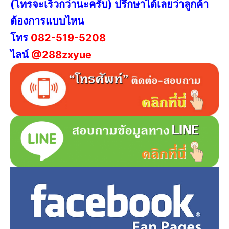
(โทรจะเร็วกว่านะครับ) ปรึกษาได้เลยว่าลูกค้า
ต้องการแบบไหน
โทร
082-519-5208
ไลน์
@288zxyue