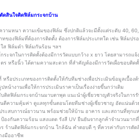
นตัดสินใจติดฟิล์มกระจกบ้าน
บความหนา ความเข้มของฟิล์ม ซึ่งปกติแล้วจะมีตั้งแต่ระดับ 40, 60
ภทของฟิล์มที่ต้องการติดตั้ง ต้องการฟิล์มประเภทใด เช่น ฟิล์มปรอ
มใส ฟิล์มดำ ฟิล์มกันร้อน ฯลฯ
ที่กระจกในการติดตั้งต้องมีการวัดแบบกว้าง x ยาว โดยสามารถแจ้ง
ตร หรือนิ้ว ได้ตามความสะดวก ที่สำคัญต้องมีการวัดเผื่อขอบติดตั
่ หรือประเภทของการติดตั้งให้กับทีมช่างเพื่อประเมินข้อมูลเบื้องต้น 
ปหน้างานเพื่อให้การประเมินราคาเป็นเรื่องง่ายขึ้นกว่าเดิม
บติดฟิล์มกระจกบ้านมาบตาพุด แนะนำผู้เชี่ยวชาญตัวจริงในการรับ
นตีความคุ้มค่า ดูแลทุกขั้นตอนโดยทีมช่างผู้เชี่ยวชาญ อัดแน่นด
ะสบการณ์ยาวนาน พร้อมช่วยให้บ้าน อาคาร และสถานที่ทุกแห่
ป้องกันความร้อน แสงแดด รังสี UV ยืนยันจากลูกค้าจำนวนมากที่ให
ร ร้านติดฟิล์มกระจกบ้าน ใกล้ฉัน คำตอบดี ๆ ที่ควรค่ากับการตัดสิ
างมืออาชีพ