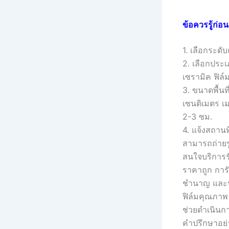
ข้อควรรู้ก่อ
1. เลือกระดั
2. เลือกประเ
เซรามิค ฟิล์
3. ขนาดพื้น
เซนติเมตร เม
2-3 ซม.
4. แจ้งสถานที
สามารถถ่ายรู
สนใจบริการรั
ราคาถูก การั
ชำนาญ และปร
ฟิล์มคุณภาพ 
ช่วยดำเนินกา
คำปรึกษาอย่