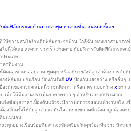
ับติดฟิล์มกระจกบ้านมาบตาพุด ทำตามขั้นตอนเหล่านี้เลย
าที่ให้ความสนใจร้านติดฟิล์มกระจกบ้าน ใกล้ฉัน ของเราสามารถ
อไปนี้ได้เลย สะดวก รวดเร็ว ง่ายดาย กับบริการรับติดฟิล์มกระจก
กประเภท
ามาหาทีมงาน
้ติดต่อเข้ามาสอบถาม พูดคุย หรืออธิบายสิ่งที่ลูกค้าต้องการกับ
องฟิล์มแบบกันร้อน ป้องกันรังสี
UV
ป้องกันแสงสว่าง หรืออื่นๆ แจ
เบื้องต้นของกระจกเป็นนิ้ว เซนติเมตร หรือเมตร แบบกว้าง
x
ยาว แ
้อย เพื่อให้ทีมงานประเมินราคาคร่าว ๆ สำหรับวางงบประมาณ
านแจ้งข้อมูลราคาเบื้องต้นแล้วจะมีการนัดตรวจสอบหน้างานจริง เ
ต้องอีกครั้งให้กับลูกค้า แต่มั่นใจว่าหากขนาดที่แจ้งมาถูกต้องคร
ดิมแน่นอน
ลงทุกอย่างเรียบร้อยทีมงานจะจัดเตรียมวัสดุพร้อมทีมช่าง นัดหมา