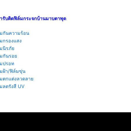
ารับติดฟิล์มกระจกบ้านมาบตาพุด
ล์มกันความร้อน
ล์มกรองแสง
์มนิรภัย
์มกันรอย
ล์มปรอท
์มฝ้า/ฟิล์มขุ่น
ล์มตกแต่งลวดลาย
์มลดรังสี UV