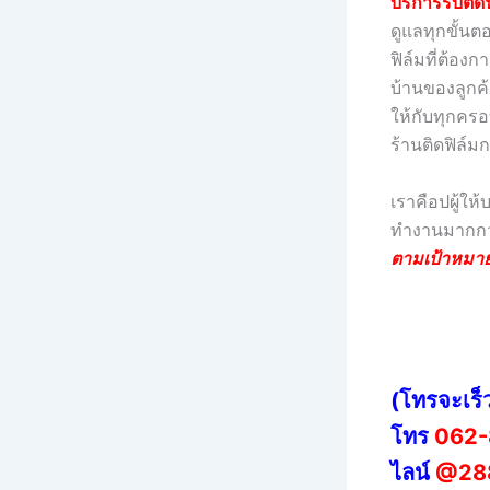
บริการรับติ
ดูแลทุกขั้น
ฟิล์มที่ต้องก
บ้านของลูกค้
ให้กับทุกครอบ
ร้านติดฟิล์ม
เราคือปผู้ให
ทำงานมากกว่
ตามเป้าหมาย
(โทรจะเร็
โทร
062-
ไลน์
@28