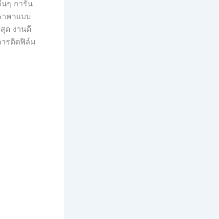
ื่นๆ การัน
ณราคาแบบ
สุด งานดี
การติดฟิล์ม