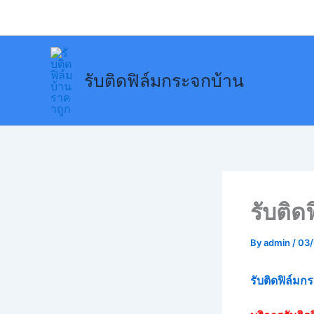
Skip
to
content
รับติดฟิล์มกระจกบ้าน
รับติ
By
admin
/
03
รับติดฟิล์ม