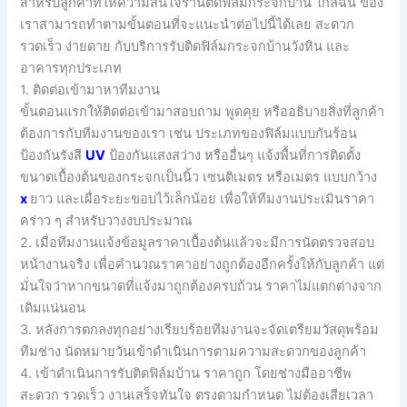
สำหรับลูกค้าที่ให้ความสนใจร้านติดฟิล์มกระจกบ้าน ใกล้ฉัน ของ
เราสามารถทำตามขั้นตอนที่จะแนะนำต่อไปนี้ได้เลย สะดวก
รวดเร็ว ง่ายดาย กับบริการรับติดฟิล์มกระจกบ้านวังหิน และ
อาคารทุกประเภท
1. ติดต่อเข้ามาหาทีมงาน
ขั้นตอนแรกให้ติดต่อเข้ามาสอบถาม พูดคุย หรืออธิบายสิ่งที่ลูกค้า
ต้องการกับทีมงานของเรา เช่น ประเภทของฟิล์มแบบกันร้อน
ป้องกันรังสี
UV
ป้องกันแสงสว่าง หรืออื่นๆ แจ้งพื้นที่การติดตั้ง
ขนาดเบื้องต้นของกระจกเป็นนิ้ว เซนติเมตร หรือเมตร แบบกว้าง
x
ยาว และเผื่อระยะขอบไว้เล็กน้อย เพื่อให้ทีมงานประเมินราคา
คร่าว ๆ สำหรับวางงบประมาณ
2. เมื่อทีมงานแจ้งข้อมูลราคาเบื้องต้นแล้วจะมีการนัดตรวจสอบ
หน้างานจริง เพื่อคำนวณราคาอย่างถูกต้องอีกครั้งให้กับลูกค้า แต่
มั่นใจว่าหากขนาดที่แจ้งมาถูกต้องครบถ้วน ราคาไม่แตกต่างจาก
เดิมแน่นอน
3. หลังการตกลงทุกอย่างเรียบร้อยทีมงานจะจัดเตรียมวัสดุพร้อม
ทีมช่าง นัดหมายวันเข้าดำเนินการตามความสะดวกของลูกค้า
4. เข้าดำเนินการรับติดฟิล์มบ้าน ราคาถูก โดยช่างมืออาชีพ
สะดวก รวดเร็ว งานเสร็จทันใจ ตรงตามกำหนด ไม่ต้องเสียเวลา