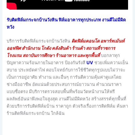
รับติดฟิล์มกระจกบ้านวังหิน ฟิล์มอาคารทุกประเภท งานดีไม่มีผิด
หวัง
บริการรับติดฟิล์มกระจกบ้านวังหิน
ติดฟิล์มคอนโด อพาร์ทเม้นท์
ออฟฟิศ สำนักงาน โกดัง คลังสินค้า ร้านค้า สถานที่ราชการ
โรงแรม สถาบันการศึกษา ร้านอาหาร และทุกพื้นที่
บอกลาทุก
ปัญหาความร้อนภายในอาคาร ป้องกันรังสี
UV
ช่วยเพิ่มความเย็น
สบาย ประหยัดค่าไฟ ตอบโจทย์กับการใช้ชีวิตทุกรูปแบบไม่ว่าจะ
เป็นการอยู่อาศัย ทำงาน และอื่นๆ การันตีความคุ้มค่าดูแลโดย
ช่างมืออาชีพ อัดแน่นด้วยประสบการณ์ยาวนาน คำนวณราคา
แบบซื่อตรง มีบริการตรวจสอบพื้นที่พร้อมวัดหน้างานให้ฟรี
ผลลัพธ์อันน่าพึงพอใจสูงสุด งานดีไม่มีผิดหวัง สร้างสรรค์ทุกพื้นที่
ด้วยบริการรับติดฟิล์มบ้าน ราคาถูก ตัวจริงเรื่องการติดฟิล์ม ค้นหา
ร้านติดฟิล์มกระจกบ้าน ใกล้ฉัน