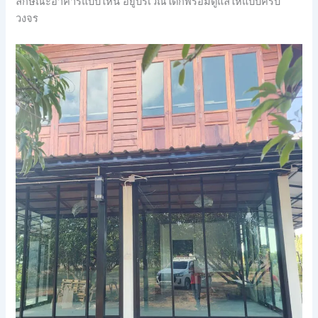
ลักษณะอาคารแบบไหน อยู่บริเวณใดก็พร้อมดูแลให้แบบครบ
วงจร