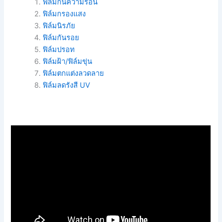
ฟิล์มกันความร้อน
ฟิล์มกรองแสง
ฟิล์มนิรภัย
ฟิล์มกันรอย
ฟิล์มปรอท
ฟิล์มฝ้า/ฟิล์มขุ่น
ฟิล์มตกแต่งลวดลาย
ฟิล์มลดรังสี UV