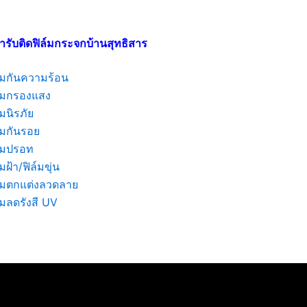
ารับติดฟิล์มกระจกบ้านสุทธิสาร
ล์มกันความร้อน
ล์มกรองแสง
์มนิรภัย
์มกันรอย
ล์มปรอท
์มฝ้า/ฟิล์มขุ่น
ล์มตกแต่งลวดลาย
์มลดรังสี UV