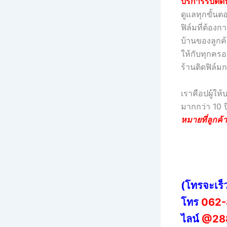
บริการรับติด
ดูแลทุกขั้น
ฟิล์มที่ต้องก
บ้านของลูกค้
ให้กับทุกครอบ
ร้านติดฟิล์ม
เราคือปผู้ให
มากกว่า 10 
หมายที่ลูกค
(โทรจะเร็
โทร
062-
ไลน์
@28