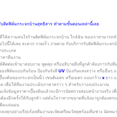
บติดฟิล์มกระจกบ้านสุทธิสาร ทำตามขั้นตอนเหล่านี้เลย
าที่ให้ความสนใจร้านติดฟิล์มกระจกบ้าน ใกล้ฉัน ของเราสามารถ
อไปนี้ได้เลย สะดวก รวดเร็ว ง่ายดาย กับบริการรับติดฟิล์มกระจกบ
กประเภท
ามาหาทีมงาน
้ติดต่อเข้ามาสอบถาม พูดคุย หรืออธิบายสิ่งที่ลูกค้าต้องการกับ
องฟิล์มแบบกันร้อน ป้องกันรังสี
UV
ป้องกันแสงสว่าง หรืออื่นๆ แจ
เบื้องต้นของกระจกเป็นนิ้ว เซนติเมตร หรือเมตร แบบกว้าง
x
ยาว แ
้อย เพื่อให้ทีมงานประเมินราคาคร่าว ๆ สำหรับวางงบประมาณ
านแจ้งข้อมูลราคาเบื้องต้นแล้วจะมีการนัดตรวจสอบหน้างานจริง เ
ต้องอีกครั้งให้กับลูกค้า แต่มั่นใจว่าหากขนาดที่แจ้งมาถูกต้องคร
ดิมแน่นอน
ลงทุกอย่างเรียบร้อยทีมงานจะจัดเตรียมวัสดุพร้อมทีมช่าง นัดหมา