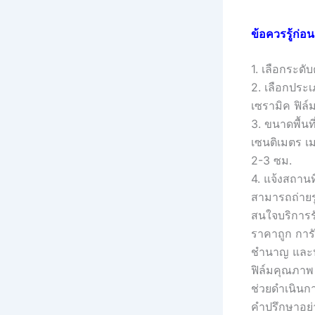
ข้อควรรู้ก่อ
1. เลือกระดั
2. เลือกประเ
เซรามิค ฟิล์
3. ขนาดพื้น
เซนติเมตร เม
2-3 ซม.
4. แจ้งสถานที
สามารถถ่ายรู
สนใจบริการรั
ราคาถูก การั
ชำนาญ และปร
ฟิล์มคุณภาพ 
ช่วยดำเนินกา
คำปรึกษาอย่