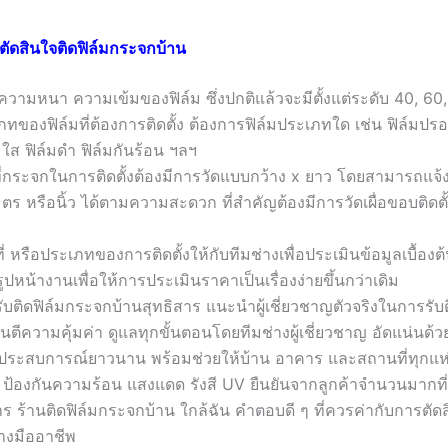
นตัดสินใจติดฟิล์มกระจกบ้าน
บความหนา ความเข้มของฟิล์ม ซึ่งปกติแล้วจะมีตั้งแต่ระดับ 40, 60
ภทของฟิล์มที่ต้องการติดตั้ง ต้องการฟิล์มประเภทใด เช่น ฟิล์มปรอ
มใส ฟิล์มดำ ฟิล์มกันร้อน ฯลฯ
ที่กระจกในการติดตั้งต้องมีการวัดแบบกว้าง x ยาว โดยสามารถแจ้ง
ตร หรือนิ้ว ได้ตามความสะดวก ที่สำคัญต้องมีการวัดเผื่อขอบติดตั
่ หรือประเภทของการติดตั้งให้กับทีมช่างเพื่อประเมินข้อมูลเบื้องต้น 
ปหน้างานเพื่อให้การประเมินราคาเป็นเรื่องง่ายขึ้นกว่าเดิม
บติดฟิล์มกระจกบ้านสุทธิสาร แนะนำผู้เชี่ยวชาญตัวจริงในการรับต
นตีความคุ้มค่า ดูแลทุกขั้นตอนโดยทีมช่างผู้เชี่ยวชาญ อัดแน่นด
ะสบการณ์ยาวนาน พร้อมช่วยให้บ้าน อาคาร และสถานที่ทุกแห่
ป้องกันความร้อน แสงแดด รังสี UV ยืนยันจากลูกค้าจำนวนมากที่ให
ร ร้านติดฟิล์มกระจกบ้าน ใกล้ฉัน คำตอบดี ๆ ที่ควรค่ากับการตัดสิ
างมืออาชีพ