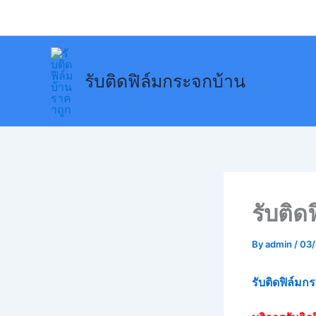
Skip
to
content
รับติดฟิล์มกระจกบ้าน
รับติด
By
admin
/
03
รับติดฟิล์มก