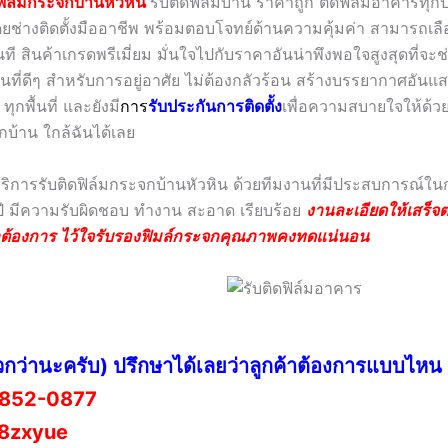
ฟิล์มกระจกบ้านหัวหิน
รับติดฟิล์มบ้าน ราคาถูก ติดฟิล์มอาคารทุ
ยช่างติดตั้งมืออาชีพ พร้อมตอบโจทย์ด้านความคุ้มค่า สามารถเลือ
นที สินค้าเกรดพรีเมี่ยม มั่นใจไปกับราคาอันน่าพึงพอใจสูงสุดที่จะช
ื้นที่ดีๆ สำหรับการอยู่อาศัย ไม่ต้องกลัวร้อน สร้างบรรยากาศอันแ
ุกพื้นที่ และยังมี
กา
ร
รับประกันการติดตั้ง
เพื่อความสบายใจให้ด้ว
กบ้าน ใกล้ฉันได้เลย
้บริการรับติดฟิล์มกระจกบ้านหัวหิน ด้วยทีมงานที่มีประสบการณ์
ปี มีความรับผิดชอบ ทำงาน สะอาด เรียบร้อย
งานละเอียดให้เสร็จ
้าต้องการ ไว้ใจรับรองฟิมล์กระจกคุณภาพคงทดแน่นอน
วกว่านะครับ) ปรึกษาได้เลยว่าลูกค้าต้องการแบบไหน
852-0877
8zxyue