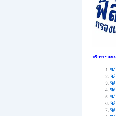
บริการของเร
ฟิ
ฟิ
ฟิล
ฟิล
ฟิ
ฟิล
ฟิ