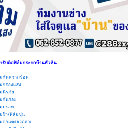
ารับติดฟิล์มกระจกบ้านหัวหิน
ล์มกันความร้อน
ล์มกรองแสง
์มนิรภัย
์มกันรอย
ล์มปรอท
์มฝ้า/ฟิล์มขุ่น
ล์มตกแต่งลวดลาย