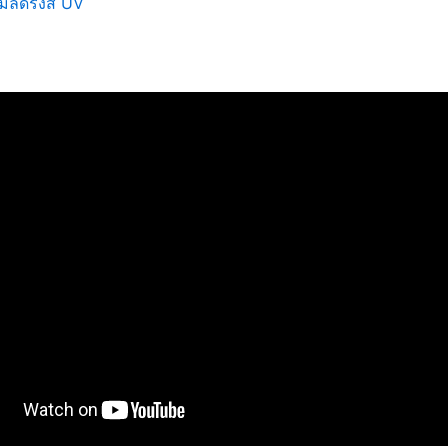
์มลดรังสี UV