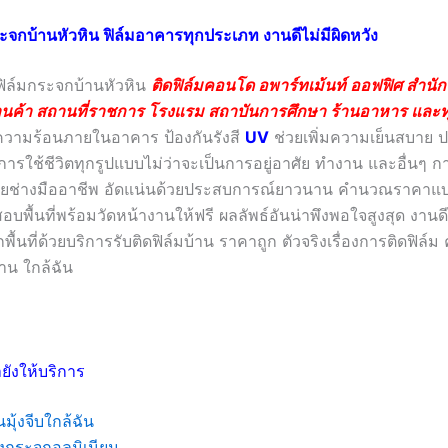
ระจกบ้านหัวหิน ฟิล์มอาคารทุกประเภท งานดีไม่มีผิดหวัง
ฟิล์มกระจกบ้านหัวหิน
ติดฟิล์มคอนโด อพาร์ทเม้นท์ ออฟฟิศ สำนัก
้านค้า สถานที่ราชการ โรงแรม สถาบันการศึกษา ร้านอาหาร และทุก
วามร้อนภายในอาคาร ป้องกันรังสี
UV
ช่วยเพิ่มความเย็นสบาย 
ารใช้ชีวิตทุกรูปแบบไม่ว่าจะเป็นการอยู่อาศัย ทำงาน และอื่นๆ ก
โดยช่างมืออาชีพ อัดแน่นด้วยประสบการณ์ยาวนาน คำนวณราคาแบบ
บพื้นที่พร้อมวัดหน้างานให้ฟรี ผลลัพธ์อันน่าพึงพอใจสูงสุด งานดีไ
พื้นที่ด้วยบริการรับติดฟิล์มบ้าน ราคาถูก ตัวจริงเรื่องการติดฟิล์ม
าน ใกล้ฉัน
ยังให้บริการ
นมุ้งจีบใกล้ฉัน
งกระจกอลูมิเนียม