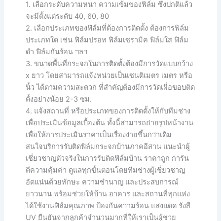
1. เลือกระดับความหนา ความเข้มของฟิล์ม ซึ่งปกติแล้ว
จะมีตั้งแต่ระดับ 40, 60, 80
2. เลือกประเภทของฟิล์มที่ต้องการติดตั้ง ต้องการฟิล์ม
ประเภทใด เช่น ฟิล์มปรอท ฟิล์มเซรามิค ฟิล์มใส ฟิล์ม
ดำ ฟิล์มกันร้อน ฯลฯ
3. ขนาดพื้นที่กระจกในการติดตั้งต้องมีการวัดแบบกว้าง
x ยาว โดยสามารถแจ้งหน่วยเป็นเซนติเมตร เมตร หรือ
นิ้ว ได้ตามความสะดวก ที่สำคัญต้องมีการวัดเผื่อขอบติด
ตั้งอย่างน้อย 2-3 ซม.
4. แจ้งสถานที่ หรือประเภทของการติดตั้งให้กับทีมช่าง
เพื่อประเมินข้อมูลเบื้องต้น ทั้งนี้สามารถถ่ายรูปหน้างาน
เพื่อให้การประเมินราคาเป็นเรื่องง่ายขึ้นกว่าเดิม
สนใจบริการรับติดฟิล์มกระจกบ้านภาคอีสาน แนะนำผู้
เชี่ยวชาญตัวจริงในการรับติดฟิล์มบ้าน ราคาถูก การัน
ตีความคุ้มค่า ดูแลทุกขั้นตอนโดยทีมช่างผู้เชี่ยวชาญ
อัดแน่นด้วยทักษะ ความชำนาญ และประสบการณ์
ยาวนาน พร้อมช่วยให้บ้าน อาคาร และสถานที่ทุกแห่ง
ได้ใช้งานฟิล์มคุณภาพ ป้องกันความร้อน แสงแดด รังสี
UV ยืนยันจากลูกค้าจำนวนมากที่ให้เราเป็นผู้ช่วย